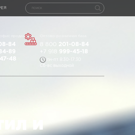
РЕЯ
 офис продаж
Оптово-розничная база
08-84
8 800
201-08-84
84-89
+7 918
999-45-18
47-48
пн-пт 8:30-17:30
Сб-вс выходной
ил и