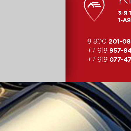
3-Я
1-А
8 800
201-08
+7 918
957-8
+7 918
077-4